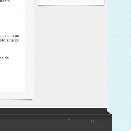
rrecto.
, existía un
sto anterior
ema de
a
↑↑↑