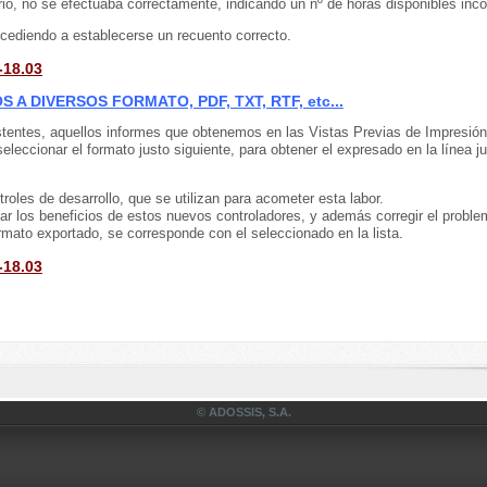
io, no se efectuaba correctamente, indicando un nº de horas disponibles inco
ocediendo a establecerse un recuento correcto.
-18.03
A DIVERSOS FORMATO, PDF, TXT, RTF, etc...
istentes, aquellos informes que obtenemos en las Vistas Previas de Impresión
ccionar el formato justo siguiente, para obtener el expresado en la línea ju
oles de desarrollo, que se utilizan para acometer esta labor.
ar los beneficios de estos nuevos controladores, y además corregir el probl
mato exportado, se corresponde con el seleccionado en la lista.
-18.03
© ADOSSIS, S.A.