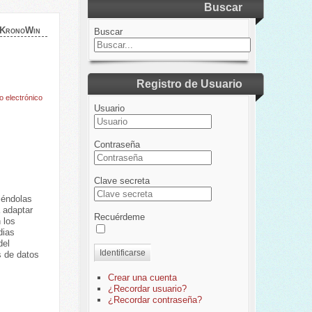
Buscar
 KronoWin
Buscar
Registro de Usuario
o electrónico
Usuario
Contraseña
Clave secreta
iéndolas
 adaptar
Recuérdeme
 los
dias
del
Identificarse
s de datos
Crear una cuenta
¿Recordar usuario?
¿Recordar contraseña?