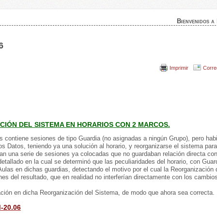
Bienvenidos a
6
Imprimir
Corre
CIÓN DEL SISTEMA EN HORARIOS CON 2 MARCOS.
 contiene sesiones de tipo Guardia (no asignadas a ningún Grupo), pero hab
Datos, teniendo ya una solución al horario, y reorganizarse el sistema para
ban una serie de sesiones ya colocadas que no guardaban relación directa con
etallado en la cual se determinó que las peculiaridades del horario, con Guar
las en dichas guardias, detectando el motivo por el cual la Reorganización 
es del resultado, que en realidad no interferían directamente con los cambio
ción en dicha Reorganización del Sistema, de modo que ahora sea correcta.
-20.06