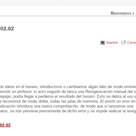
Bienvenidos a
-02.02
Imprimir
Corre
do datos en el horario, introducimos o cambiamos algún dato de modo errón
o existir un profesor, si acto seguido de lanza una Reorganización manual del 
uipo, podía llegar a perderse el resultado del horario. Esto se debía al uso 
 reconstruir de modo doble, todas las pilas de memoria. Al existir un error en
tualización introduce una nueva comprobación, de modo que si lanzamos una
tos, se nos previene previamente de dicho error y se impide realizar la reor
02.02