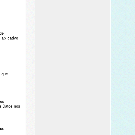
del
 aplicativo
s que
nes
de Datos nos
que