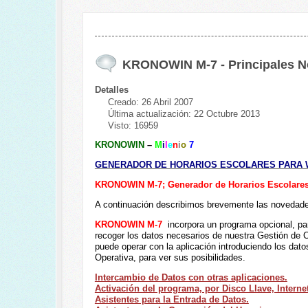
KRONOWIN M-7 - Principales 
Detalles
Creado: 26 Abril 2007
Última actualización: 22 Octubre 2013
Visto: 16959
KRONOWIN
–
M
i
l
e
n
i
o
7
GENERADOR DE HORARIOS ESCOLARES PARA WI
KRONOWIN M-7; Generador de Horarios Escolares
A continuación describimos brevemente las novedade
KRONOWIN M-7
incorpora un programa opcional, pa
recoger los datos necesarios de nuestra Gestión de 
puede operar con la aplicación introduciendo los da
Operativa, para ver sus posibilidades.
Intercambio de Datos con otras aplicaciones.
Activación del programa, por Disco Llave, Internet
Asistentes para la Entrada de Datos.