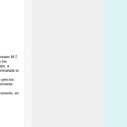
onowin M-7,
 los
ipo, a
instalada la
 precise.
iormente
 momento, en