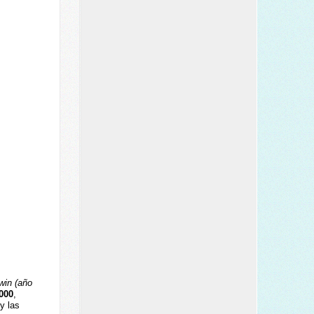
win (año
000
,
y las