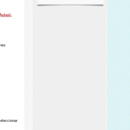
Aulas).
ones
seleccionar