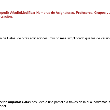
mpedir Añadir/Modificar Nombres de Asignaturas, Profesores, Grupos y 
neración.
n de Datos, de otras aplicaciones, mucho más simplificado que los de versi
opción
Importar Datos
nos lleva a una pantalla a través de la cual podremos 
rtar.