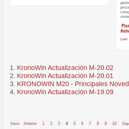
gest
proc
compa
sist
Pic
Actu
Leer
KronoWin Actualización M-20.02
KronoWin Actualización M-20.01
KRONOWIN M20 - Principales Nove
KronoWin Actualización M-19.09
Inicio
Anterior
1
2
3
4
5
6
7
8
9
10
Sig