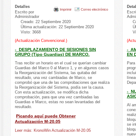
Detalles
Deta
Imprimir
Correo electrónico
Escrito por
Escri
Administrador
Admi
Creado: 22 Septiembre 2020
C
Última actualización: 22 Septiembre 2020
Ú
Visto: 3668
V
(Actualización Convencional.)
(Actu
- DESPLAZAMIENTO DE SESIONES SIN
- A
GRUPO (Tipo Guardias) DE MARCO.
EN 
Tras recibir un horario en el cual se querían cambiar
Para 
Guardias del Marco 0 al Marco 1, y en algunos casos
prog
la Reorganización del Sistema, las quitaba del
inclu
resultado, una vez cambiadas de Marco, se
línea
comprobó que una de las comprobaciones que realiza
Depa
la Reorganización del Sistema, podía ser la causa.
- N
Con esta actualización, se modifica dicha
ASI
comprobación, para que una vez cambiadas las
Guardias e Marco, estas no sean levantadas del
Al am
resultado.
cone
reali
Picando aquí puede Obtener
bloqu
Actualización M-20.05
se i
bloqu
Leer más: KronoWin Actualización M-20.05
nuev