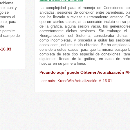
problema,
 el cual y
La complejidad para el manejo de Conexiones co
ego se
anidadas, sesiones de conexión entre paréntesis, p.ej.
tonces el
nos ha llevado a revisar su tratamiento anterior. 
ente, para
que en ciertos casos, si la conexión incluía en su p
 de
de la gráfica, alguna sesión vacía, los generadore
e permite
correctamente dichas sesiones. Sin embargo el 
 el campo de
Reorganización del Sistema, consideraba dichas
como incompletas, y procedía a quitar las sesione
conexiones, del resultado obtenido. Se ha ampliado l
-16.03
considera estos casos, para que la misma busque la
completa de este tipo especial de conexiones, tam
siguientes líneas de la gráfica, en caso de hab
huecas en su primera línea.
Picando aquí puede Obtener Actualización M
Leer más: KronoWin Actualización M-16.01