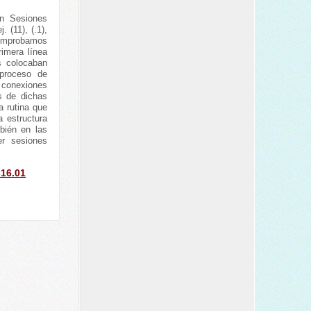
n Sesiones
 (11), (.1),
Comprobamos
rimera línea
s colocaban
proceso de
 conexiones
s de dichas
a rutina que
 estructura
bién en las
er sesiones
-16.01