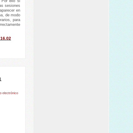
 Por ello si
las sesiones
aparecer en
ema, de modo
rarios, para
rrectamente
-16.02
1
o electrónico