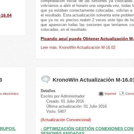
comprobación inicial de las sesiones ya colocadas.
volvíamos a abrir el horario una segunda vez, todas 
que ya estaban correctamente colocadas, volvían a 
-16.04
el resultado. Esta actualización solventa este probl
que ya no es preciso reabrir 2 veces este tipo de ho
que aparezcan todas las sesiones que teníamos co
colocadas, en el resultado.
Picando aquí puede Obtener Actualización M
Leer más: KronoWin Actualización M-16.02
3
KronoWin Actualización M-16.0
Detalles
o electrónico
Imprimir
Corre
Escrito por
Administrador
Creado: 01 Julio 2016
Última actualización: 01 Julio 2016
Visto: 5407
(Actualización Convencional)
GRUPOS.
- OPTIMIZACIÓN GESTIÓN CONEXIONES CON
SESIONES ANIDADAS.