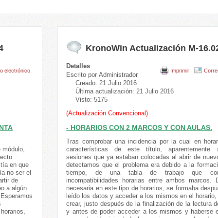
4
KronoWin Actualización M-16.0
Detalles
o electrónico
Imprimir
Corre
Escrito por
Administrador
Creado: 21 Julio 2016
Última actualización: 21 Julio 2016
Visto: 5175
(Actualización Convencional)
ENTA
- HORARIOS CON 2 MARCOS Y CON AULAS.
Tras comprobar una incidencia por la cual en horar
e módulo,
características de este título, aparentemente 
recto
sesiones que ya estaban colocadas al abrir de nuevo
tía en que
detectamos que el problema era debido a la formaci
ía no ser el
tiempo, de una tabla de trabajo que con
rtir de
incompatibilidades horarias entre ambos marcos. D
eo a algún
necesaria en este tipo de horarios, se formaba desp
o. Esperamos
leído los datos y acceder a los mismos en el horario
s
crear, justo después de la finalización de la lectura d
horarios,
y antes de poder acceder a los mismos y haberse e