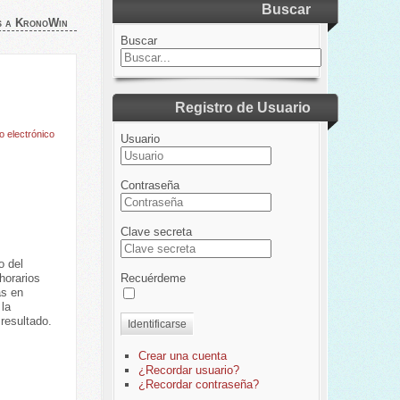
Buscar
s a KronoWin
Buscar
Registro de Usuario
o electrónico
Usuario
Contraseña
Clave secreta
o del
Recuérdeme
horarios
as en
 la
 resultado.
Identificarse
Crear una cuenta
¿Recordar usuario?
¿Recordar contraseña?