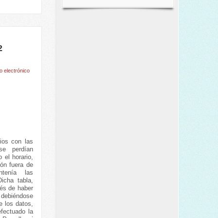
2
o electrónico
ios con las
se perdían
 el horario,
ón fuera de
tenía las
icha tabla,
ués de haber
, debiéndose
e los datos,
fectuado la