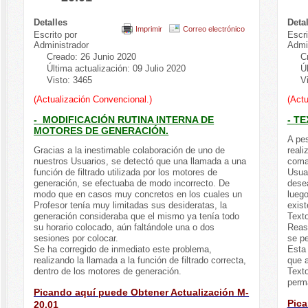
Detalles
Deta
Imprimir
Correo electrónico
Escrito por
Escri
Administrador
Admi
Creado: 26 Junio 2020
C
Última actualización: 09 Julio 2020
Ú
Visto: 3465
V
(Actualización Convencional.)
(Actu
- MODIFICACIÓN RUTINA INTERNA DE
- T
MOTORES DE GENERACIÓN.
A pes
Gracias a la inestimable colaboración de uno de
real
nuestros Usuarios, se detectó que una llamada a una
coma
función de filtrado utilizada por los motores de
Usuar
generación, se efectuaba de modo incorrecto. De
desea
modo que en casos muy concretos en los cuales un
luego
Profesor tenía muy limitadas sus desideratas, la
exis
generación consideraba que el mismo ya tenía todo
Text
su horario colocado, aún faltándole una o dos
Reasi
sesiones por colocar.
se pe
Se ha corregido de inmediato este problema,
Esta 
realizando la llamada a la función de filtrado correcta,
que 
dentro de los motores de generación.
Texto
perm
Picando aquí puede Obtener Actualización M-
Pica
20.01