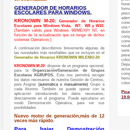
horar
GENERADOR DE HORARIOS
forma
ESCOLARES PARA WINDOWS.
preci
ademá
KRONOWIN M-20
; Generador de Horarios
cone
Escolares para Windows Vista, W7, W8 y W10.
una 
(También válido para Windows 98/ME/XP/ NT, en
disti
función de la actualización que se tenga de dichos
comp
sistemas Operativos.)
corre
resul
A continuación describimos brevemente algunas de
seri
las novedades más reseñables que se incluyen en el
pasa
Generador de Horarios KRONOWIN MILENIO-20
.
colo
Depur
KRONOWIN M-20
dispone de un programa opcional,
actua
para la
Organización/Generación de Grupos
comp
Escolares KGRUPOS.
Este nos permitirá recoger
hemo
los datos necesarios de nuestra Gestión de Centros,
colo
para Asignar
(automática o manualmente)
Grupo a
cada Alumno. También se puede operar con la
Pica
aplicación introduciendo los datos necesarios,
19.0
directamente en el programa. Puede ejecutarse en
modo Demostración Operativa, para ver sus
posibilidades.
Nuevo motor de generación,más de 12
veces más rápido.
Para bajar Demostración