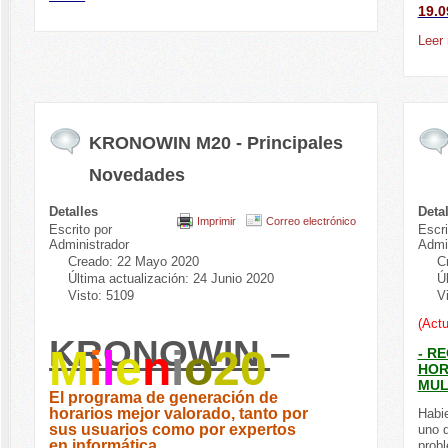
19.0
Leer
KRONOWIN M20 - Principales
Novedades
Detalles
Deta
Imprimir
Correo electrónico
Escrito por
Escri
Administrador
Admi
Creado: 22 Mayo 2020
C
Última actualización: 24 Junio 2020
Ú
Visto: 5109
V
(Actu
KRONOWIN
–
M
i
l
e
n
i
o
20
- R
HOR
MUL
El programa de generación de
horarios mejor valorado, tanto por
Habie
sus usuarios como por expertos
uno 
en informática.
probl