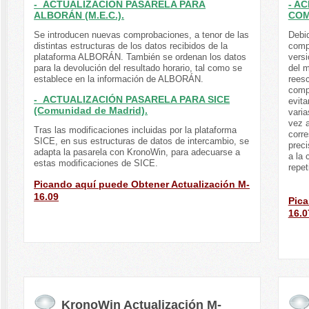
- ACTUALIZACIÓN PASARELA PARA
- A
ALBORÁN (M.E.C.).
COM
Se introducen nuevas comprobaciones, a tenor de las
Debi
distintas estructuras de los datos recibidos de la
comp
plataforma ALBORÁN. También se ordenan los datos
versi
para la devolución del resultado horario, tal como se
del 
establece en la información de ALBORÁN.
reesc
compr
- ACTUALIZACIÓN PASARELA PARA SICE
evit
(Comunidad de Madrid).
varia
vez a
Tras las modificaciones incluidas por la plataforma
corre
SICE, en sus estructuras de datos de intercambio, se
prec
adapta la pasarela con KronoWin, para adecuarse a
a la 
estas modificaciones de SICE.
repet
Picando aquí puede Obtener Actualización M-
16.09
Pica
16.0
KronoWin Actualización M-