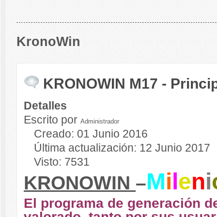
KronoWin
KRONOWIN M17 - Princi
Detalles
Escrito por
Administrador
Creado: 01 Junio 2016
Última actualización: 12 Junio 2017
Visto: 7531
M
i
l
e
n
i
KRONOWIN
–
El programa de generación de
valorado, tanto por sus usua