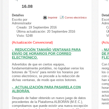
16.08
Detalles
Deta
Imprimir
Correo electrónico
Escrito por
Escri
Administrador
Admi
Creado: 19 Septiembre 2016
C
Última actualización: 20 Septiembre 2016
Ú
Visto: 5248
V
(Actualización Convencional)
(Actu
- REDUCCIÓN TAMAÑO VENTANAS PARA
- N
ENVÍO DE HORARIOS POR CORREO
DE 
ELECTRÓNICO.
FLE
Advertidos de que en ciertos equipos,
Con l
fundamentalmente portátiles, no lograban verse los
reorg
botones de "Envío" para remitir los horarios por
los c
correo electrónico, se procede a la reducción de
con 
dichas ventanas, de modo que estos botones.
han 
compr
- ACTUALIZACIÓN PARA PASARELA CON
horar
ALBORÁN.
sesi
actua
Después de haber obtenido un nuevo juego de datos
hast
procedentes de la Plataforma ALBORÁN (M.E.C.),
remit
comprobamos que puede existir una nueva excepción