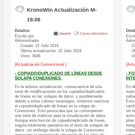
KronoWin Actualización M-
19.06
Detalles
Deta
Imprimir
Correo electrónico
Escrito por
Escri
Administrador
Admi
Creado: 22 Julio 2019
C
Última actualización: 22 Julio 2019
Ú
Visto: 3646
V
(Actualización Convencional.)
(Actu
- COPIADO/DUPLICADO DE LÍNEAS DESDE
- F
SOLAPA CONEXIONES.
INT
En la anterior actualización, consecuencia de una
En a
serie de modificaciones en los copiados/duplicados
manua
de líneas en las solapas de datos, y posiblemente
salta
debido a estos calores veraniegos, omitimos reactivar
Esto 
el copiado/duplicado de líneas en la solapa de
cambi
Conexiones. Esto provocaba que se corrompiesen
sin t
una serie de matrices para la visualización de datos.
activ
Aunque esta función de copiado/replicado de líneas,
pilas
seguía totalmente operativa en el resto de solapas de
reorg
datos, sin embargo desde la solapa de Conexiones,
todas
provocaba la mencionada alteración de las pilas de
solv