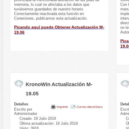
memoria, lo cual no afectaba a los datos que
Con l
tuviésemos guardados de nuestro horario.
manu
Correctamente reactivada esta función en
imple
Conexiones, publicamos esta actualización.
inter
direc
Picando aquí puede Obtener Actualización M-
no t
19.06
Auto
Pica
19.0
KronoWin Actualización M-
19.05
Detalles
Deta
Imprimir
Correo electrónico
Escrito por
Escri
Administrador
Admi
Creado: 19 Julio 2019
C
Última actualización: 19 Julio 2019
Ú
Visto: 3918
V