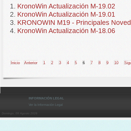
KronoWin Actualización M-19.02
KronoWin Actualización M-19.01
KRONOWIN M19 - Principales Nove
KronoWin Actualización M-18.06
Inicio
Anterior
1
2
3
4
5
6
7
8
9
10
Sig
INFORMACIÓN LEGAL
Ver la Información Legal
Domingo, 09 Agosto 2026