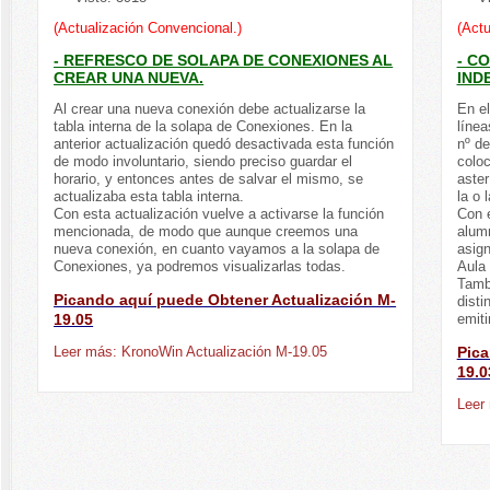
(Actualización Convencional.)
(Actu
- REFRESCO DE SOLAPA DE CONEXIONES AL
- C
CREAR UNA NUEVA.
IND
Al crear una nueva conexión debe actualizarse la
En el
tabla interna de la solapa de Conexiones. En la
línea
anterior actualización quedó desactivada esta función
nº d
de modo involuntario, siendo preciso guardar el
coloc
horario, y entonces antes de salvar el mismo, se
aste
actualizaba esta tabla interna.
la o 
Con esta actualización vuelve a activarse la función
Con e
mencionada, de modo que aunque creemos una
alum
nueva conexión, en cuanto vayamos a la solapa de
asig
Conexiones, ya podremos visualizarlas todas.
Aula 
Tambi
Picando aquí puede Obtener Actualización M-
disti
19.05
emiti
Leer más: KronoWin Actualización M-19.05
Pica
19.0
Leer