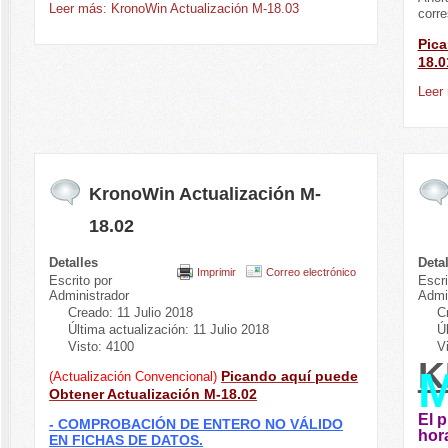
Leer más: KronoWin Actualización M-18.03
corr
Pica
18.0
Leer
KronoWin Actualización M-
18.02
Detalles
Deta
Imprimir
Correo electrónico
Escrito por
Escri
Administrador
Admi
Creado: 11 Julio 2018
C
Última actualización: 11 Julio 2018
Ú
Visto: 4100
V
K
Picando aquí puede
(Actualización Convencional)
Obtener Actualización M-18.02
El 
- COMPROBACIÓN DE ENTERO NO VÁLIDO
hor
EN FICHAS DE DATOS.