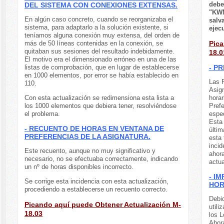
debe
DEL SISTEMA CON CONEXIONES EXTENSAS.
"KWM
En algún caso concreto, cuando se reorganizaba el
salv
sistema, para adaptarlo a la solución existente, si
ejec
teníamos alguna conexión muy extensa, del orden de
más de 50 líneas contenidas en la conexión, se
Pica
quitaban sus sesiones del resultado indebidamente.
18.0
El motivo era el dimensionado erróneo en una de las
listas de comprobación, que en lugar de establecerse
- P
en 1000 elementos, por error se había establecido en
Las P
110.
Asign
Con esta actualización se redimensiona esta lista a
horar
los 1000 elementos que debiera tener, resolviéndose
Pref
el problema.
espe
Esta 
- RECUENTO DE HORAS EN VENTANA DE
últim
PREFERENCIAS DE LA ASIGNATURA.
esta 
incid
Este recuento, aunque no muy significativo y
ahora
necesario, no se efectuaba correctamente, indicando
actua
un nº de horas disponibles incorrecto.
- I
Se corrige esta incidencia con esta actualización,
HOR
procediendo a establecerse un recuento correcto.
Debid
Picando aquí puede Obtener Actualización M-
utili
18.03
los L
Ahora