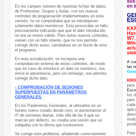
sus
en i
En los campos número de nuestras fichas de datos,
de Profesores, Grupos y Aulas, con los nuevos
GE
controles de programación implementados en esta
ES
versión, no se comprobaba que se introdujesen
solamente datos numéricos. Esto provocaba un fallo,
KK
precisamente indicando que que el dato introducido,
Hor
no era un entero válido. Pero estos nuevos controles,
W7,
vienen con un fallo interno, que no nos permite
Win
corregir dicho aviso, cerrándose en un bucle de error
act
el programa.
sis
En esta actualización, se incorpora una
A co
comprobación externa de estos controles, de modo
las 
que en caso de introducir un dato no numérico, nos
Gene
envíe la advertencia, pero sin embargo, nos permita
corregir dicho dato.
KRO
par
- COMPROBACIÓN DE SESIONES
Esc
SUPERPUESTAS EN PARÁMETROS
los 
GENERALES.
para
cada
En los Parámetros Generales, al utilizarlos en un
apli
horario nuevo creado desde cero, si aumentamos el
dire
nº de sesiones diarias, más allá de las 6 que se
mod
marcan por defecto, se creaba una sesión que se
posib
solapaba con la última que tuviésemos.
Para
Se corrige este problema, añadiendo correctamente