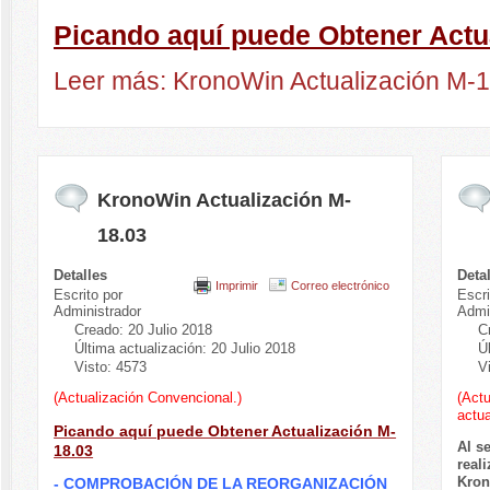
Picando aquí puede Obtener Actu
Leer más: KronoWin Actualización M-
KronoWin Actualización M-
18.03
Detalles
Deta
Imprimir
Correo electrónico
Escrito por
Escri
Administrador
Admi
Creado: 20 Julio 2018
C
Última actualización: 20 Julio 2018
Ú
Visto: 4573
V
(Actualización Convencional.)
(Actu
actua
Picando aquí puede Obtener Actualización M-
Al s
18.03
real
Kron
- COMPROBACIÓN DE LA REORGANIZACIÓN