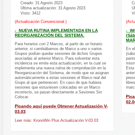
Creado: 31 Agosto 2023
C
Última actualización: 31 Agosto 2023
Ú
Visto: 3412
V
(Actualización Convencional.)
(Actu
- NUEVA RUTINA IMPLEMENTADA EN LA
- I
REORGANIZACIÓN DEL SISTEMA.
(Sá
MAR
Para horarios con 2 Marcos, al partir de un horario
anterior, si cambiábamos de Marco a uno o varios
En el
Grupos podían quedar sesiones de dichos Grupos
(sába
asociadas al anterior Marco. Para solventar esta
panta
incidencia se emite esta actualización, en la cual se
mism
implementa una nueva rutina de comprobación en la
Esta
Reorganización del Sistema, de modo que se asignan
anter
automáticamente a estas sesiones el Marco real del
prese
Grupo al que pertenecen. En caso de que hubiera
libre
sesiones que estuviesen colocadas en un Marco
marc
incorrecto, se pasan directamente a Sesiones Sin
Pica
Colocar.
02.0
Picando aquí puede Obtener Actualización V-
03.03
Leer más: KronoWin Plus Actualización V-03.03