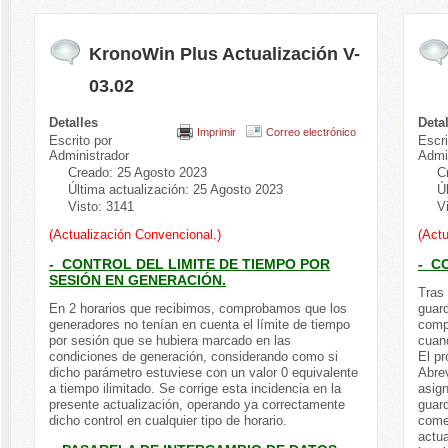
KronoWin Plus Actualización V-
03.02
Detalles
Deta
Imprimir
Correo electrónico
Escrito por
Escri
Administrador
Admi
Creado: 25 Agosto 2023
C
Última actualización: 25 Agosto 2023
Ú
Visto: 3141
V
(Actualización Convencional.)
(Actu
- CONTROL DEL LIMITE DE TIEMPO POR
- C
SESIÓN EN GENERACIÓN.
Tras 
En 2 horarios que recibimos, comprobamos que los
guar
generadores no tenían en cuenta el límite de tiempo
comp
por sesión que se hubiera marcado en las
cuand
condiciones de generación, considerando como si
El pr
dicho parámetro estuviese con un valor 0 equivalente
Abrev
a tiempo ilimitado. Se corrige esta incidencia en la
asig
presente actualización, operando ya correctamente
guar
dicho control en cualquier tipo de horario.
comen
actua