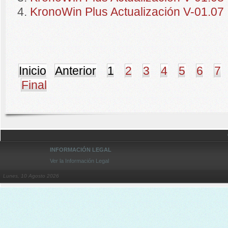
KronoWin Plus Actualización V-01.07
Inicio
Anterior
1
2
3
4
5
6
7
Final
INFORMACIÓN LEGAL
Ver la Información Legal
Lunes, 10 Agosto 2026