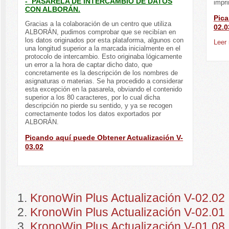
- PASARELA DE INTERCAMBIO DE DATOS
impri
CON ALBORÁN.
Pica
Gracias a la colaboración de un centro que utiliza
02.0
ALBORÁN, pudimos comprobar que se recibían en
los datos originados por esta plataforma, algunos con
Leer
una longitud superior a la marcada inicialmente en el
protocolo de intercambio. Esto originaba lógicamente
un error a la hora de captar dicho dato, que
concretamente es la descripción de los nombres de
asignaturas o materias. Se ha procedido a considerar
esta excepción en la pasarela, obviando el contenido
superior a los 80 caracteres, por lo cual dicha
descripción no pierde su sentido, y ya se recogen
correctamente todos los datos exportados por
ALBORÁN.
Picando aquí puede Obtener Actualización V-
03.02
KronoWin Plus Actualización V-02.02
KronoWin Plus Actualización V-02.01
KronoWin Plus Actualización V-01.08